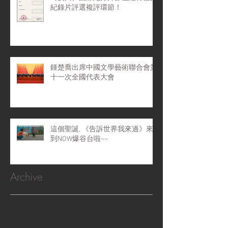
紀錄片評選複評環節！
鍾楚喬出席中國文學藝術聯合會第
十一次全國代表大會
這個聖誕, 《告訴世界我來過》來
到NOW爆谷台啦~~
Archive
May 2022
(4)
4 posts
April 2022
(1)
1 post