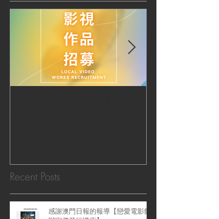
【2020 美國電影市場│作品
|‧ Post Productio
招募】
『Macao Hear
感受』 ‧|
Recent Posts
感謝澳門日報的報導【戀愛電影館