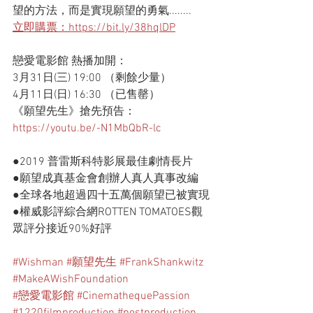
望的方法，而是實現願望的勇氣........
立即購票：https://bit.ly/38hqlDP
戀愛電影館 熱播加開：
3月31日(三) 19:00 （剩餘少量）
4月11日(日) 16:30 （已售罄）
《願望先生》搶先預告：
https://youtu.be/-N1MbQbR-lc
●2019 普雷斯科特影展最佳劇情長片
●願望成真基金會創辦人真人真事改編
●全球各地超過四十五萬個願望已被實現
●權威影評綜合網ROTTEN TOMATOES觀
眾評分接近90%好評
#Wishman
#願望先生
#FrankShankwitz
#MakeAWishFoundation
#戀愛電影館
#CinemathequePassion
#1220filmproduction
#postproduction