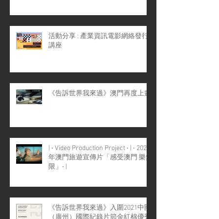
活動分享 : 產業資訊電影網絡發行
講座
《告訴世界我來過》澳門再度上畫
| ‧ Video Production Project ‧ | ‧ 2022
年澳門旅遊宣傳片「感受澳門 樂無
限」‧ |
《告訴世界我來過》入圍2021中國
（廣州）國際紀錄片節金紅棉優秀