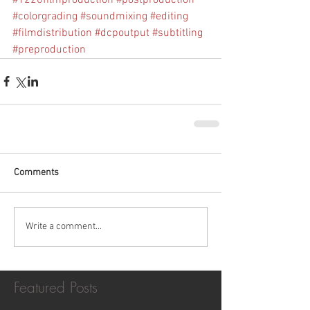
#colorgrading
#soundmixing
#editing
#filmdistribution
#dcpoutput
#subtitling
#preproduction
Comments
Write a comment...
Featured Posts