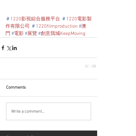
＃
1220影視綜合服務平台
＃
1220電影製
作有限公司
＃
1220filmproduction
#
澳
門
#
電影
#
展覽
#
創意我城KeepMoving
Comments
Write a comment...