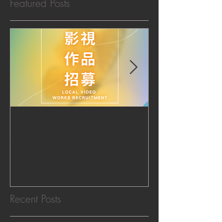
Featured Posts
【2020 美國電影市場│作品
|‧ Post Productio
招募】
『Macao Hear
感受』 ‧|
Recent Posts