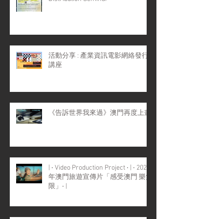
活動分享 : 產業資訊電影網絡發行
講座
《告訴世界我來過》澳門再度上畫
| ‧ Video Production Project ‧ | ‧ 2022
年澳門旅遊宣傳片「感受澳門 樂無
限」‧ |