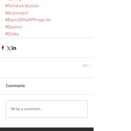
#filmdistribution
#dcpoutput
#BarcoDP4KPProjector
#Davinci
#Dolby
Comments
Write a comment...