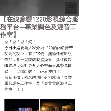
【在線參觀1220影視綜合服
務平台—專業調色及混音工
作室】
登！登！登！凳！
今日小編要為大家介紹1220的兩名勞苦
功高的功臣，有了它們，無論任何影視
作品，都一定能夠脫胎換骨，抓住觀眾
嘅眼球，煽動更多人心裡面最真摰嘅情
緒.........(老闆: 夠了，over 左啦！)
言歸正傳，兩名的功臣分別就係「專業
電影調色工作室」及「專業電影混音工
作室」！！