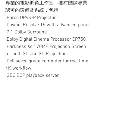
專業的電影調色工作室，擁有國際專業
認可的設備及系統，包括:
‧Barco DP4K-P Projector
‧Davinci Resolve 15 with advanced panel 
‧7.1 Dolby Surround
‧Dolby Digital Cinema Processor CP750
‧Harkness Xc 170MP Projection Screen 
for both 2D and 3D Projection
‧Dell sever-grade computer for real time 
4K workflow
‧GDC DCP playback server