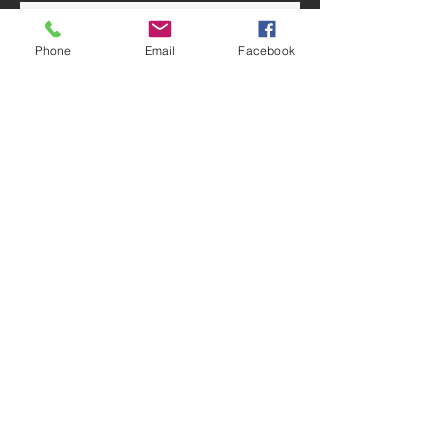
《告訴世界我來過》入圍2021中國
（廣州）國際紀錄片節金紅棉優秀
Phone
Email
Facebook
紀錄片評選複評環節！
鍾楚喬出席中國文學藝術聯合會第
十一次全國代表大會
這個聖誕, 《告訴世界我來過》來
到NOW爆谷台啦~~
Archive