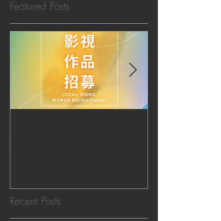
Featured Posts
【2020 美國電影市場│作品
|‧ Post Productio
招募】
『Macao Hear
感受』 ‧|
Recent Posts