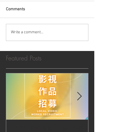
Comments
Write a comment...
Featured Posts
【2020 美國電影市場│作品
|‧ Post Productio