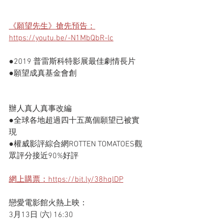
《願望先生》搶先預告：
https://youtu.be/-N1MbQbR-lc
●2019 普雷斯科特影展最佳劇情長片 
●願望成真基金會創
辦人真人真事改編 
●全球各地超過四十五萬個願望已被實
現 
●權威影評綜合網ROTTEN TOMATOES觀
眾評分接近90%好評
網上購票：https://bit.ly/38hqlDP
戀愛電影館火熱上映：
3月13日 (六) 16:30