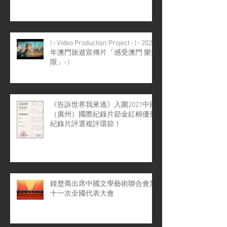
| ‧ Video Production Project ‧ | ‧ 2022
年澳門旅遊宣傳片「感受澳門 樂無
限」‧ |
《告訴世界我來過》入圍2021中國
（廣州）國際紀錄片節金紅棉優秀
紀錄片評選複評環節！
鍾楚喬出席中國文學藝術聯合會第
十一次全國代表大會