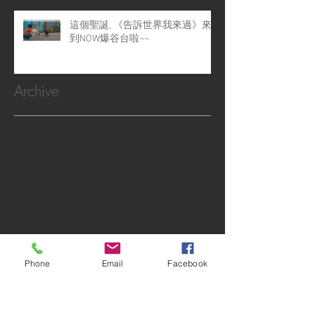
這個聖誕, 《告訴世界我來過》來
到NOW爆谷台啦~~
Archive
May 2022
(4)
4 posts
April 2022
(1)
1 post
February 2022
(2)
2 posts
January 2022
(1)
1 post
December 2021
(4)
4 posts
November 2021
(6)
6 posts
October 2021
(1)
1 post
September 2021
(10)
10 posts
Phone
Email
Facebook
August 2021
(6)
6 posts
July 2021
(3)
3 posts
June 2021
(5)
5 posts