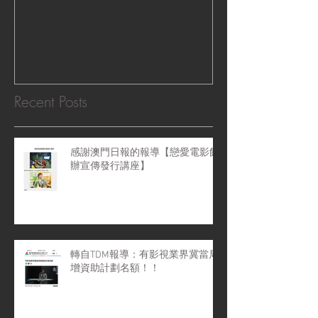
招募】
『Macao Hear
感受』 ‧|
Recent Posts
感謝澳門日報的報導【戀愛電影館
辦宣傳發行講座】
轉自TDM報導：有影視業界冀當局
增資助計劃名額！！