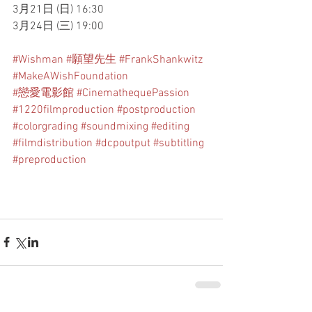
3月21日 (日) 16:30
3月24日 (三) 19:00
#Wishman
#願望先生
#FrankShankwitz
#MakeAWishFoundation
#戀愛電影館
#CinemathequePassion
#1220filmproduction
#postproduction
#colorgrading
#soundmixing
#editing
#filmdistribution
#dcpoutput
#subtitling
#preproduction