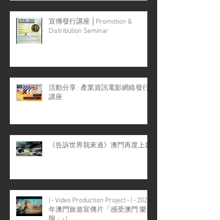
宣傳發行講座 │Promotion &
Distribution Seminar
活動分享 : 產業資訊電影網絡發行
講座
《告訴世界我來過》澳門再度上畫
| ‧ Video Production Project ‧ | ‧ 2022
年澳門旅遊宣傳片「感受澳門 樂無
限」‧ |