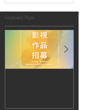
Featured Posts
【2020 美國電影市場│作品
|‧ Post Productio
招募】
『Macao Hear
感受』 ‧|