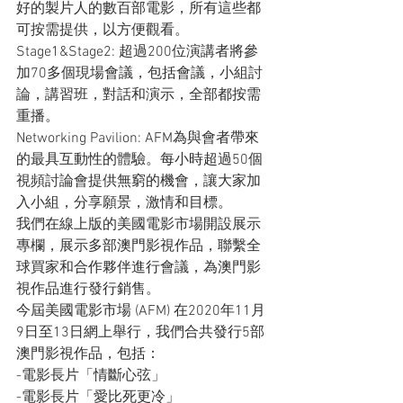
好的製片人的數百部電影，所有這些都
可按需提供，以方便觀看。
Stage1&Stage2: 超過200位演講者將參
加70多個現場會議，包括會議，小組討
論，講習班，對話和演示，全部都按需
重播。
Networking Pavilion: AFM為與會者帶來
的最具互動性的體驗。每小時超過50個
視頻討論會提供無窮的機會，讓大家加
入小組，分享願景，激情和目標。
我們在線上版的美國電影市場開設展示
專欄，展示多部澳門影視作品，聯繫全
球買家和合作夥伴進行會議，為澳門影
視作品進行發行銷售。
今屆美國電影市場 (AFM) 在2020年11月
9日至13日網上舉行，我們合共發行5部
澳門影視作品，包括：
-電影長片「情斷心弦」
-電影長片「愛比死更冷」