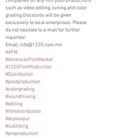
companies on any film post-productions 
such as video editing, tuning and color 
grading.Discounts will be given 
exclusively to local enterprises. Please 
do not hesitate to e-mail for further 
inquiries!
Email: info@1220.com.mo
#AFM
#AmericanFilmMarket
#1220FilmProduction
#Distribution
#postproduction
#colorgrading
#soundmixing
#editing
#filmdistribution
#dcpoutput
#subtitling
#preproduction