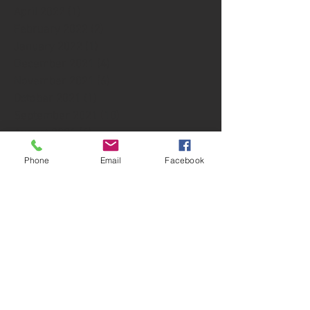
April 2022
(1)
1 post
February 2022
(2)
2 posts
January 2022
(1)
1 post
December 2021
(4)
4 posts
November 2021
(6)
6 posts
October 2021
(1)
1 post
September 2021
(10)
10 posts
August 2021
(6)
6 posts
July 2021
(3)
3 posts
Phone
Email
Facebook
June 2021
(5)
5 posts
May 2021
(4)
4 posts
April 2021
(2)
2 posts
March 2021
(24)
24 posts
February 2021
(2)
2 posts
January 2021
(4)
4 posts
December 2020
(5)
5 posts
November 2020
(4)
4 posts
October 2020
(7)
7 posts