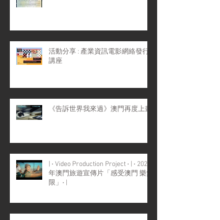
活動分享 : 產業資訊電影網絡發行
講座
《告訴世界我來過》澳門再度上畫
| ‧ Video Production Project ‧ | ‧ 2022
年澳門旅遊宣傳片「感受澳門 樂無
限」‧ |