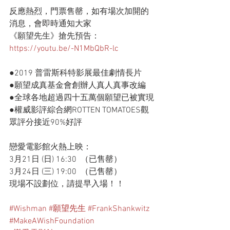
反應熱烈，門票售罄，如有場次加開的
消息，會即時通知大家
《願望先生》搶先預告：
https://youtu.be/-N1MbQbR-lc
●2019 普雷斯科特影展最佳劇情長片
●願望成真基金會創辦人真人真事改編
●全球各地超過四十五萬個願望已被實現
●權威影評綜合網ROTTEN TOMATOES觀
眾評分接近90%好評
戀愛電影館火熱上映：
3月21日 (日) 16:30  （已售罄）
3月24日 (三) 19:00  （已售罄）
現場不設劃位，請提早入場！！
#Wishman
#願望先生
#FrankShankwitz
#MakeAWishFoundation