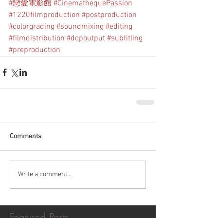
#戀愛電影館
#CinemathequePassion
#1220filmproduction
#postproduction
#colorgrading
#soundmixing
#editing
#filmdistribution
#dcpoutput
#subtitling
#preproduction
Comments
Write a comment...
Featured Posts