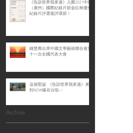
《告訴世界我來過》入圍2021中國
（廣州）國際紀錄片節金紅棉優秀
紀錄片評選複評環節！
鍾楚喬出席中國文學藝術聯合會第
十一次全國代表大會
這個聖誕, 《告訴世界我來過》來
到NOW爆谷台啦~~
Archive
May 2022
(4)
4 posts