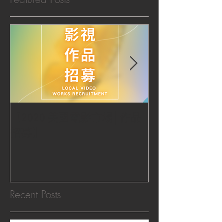
【2020 美國電影市場│作品
|‧ Post Productio
招募】
『Macao Hear
感受』 ‧|
Recent Posts