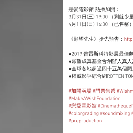
戀愛電影館 熱播加開：
3月31日(三) 19:00 （剩餘少
4月11日(日) 16:30 （已售罄
《願望先生》搶先預告：
htt
●2019 普雷斯科特影展最佳
●願望成真基金會創辦人真人
●全球各地超過四十五萬個願
●權威影評綜合網ROTTEN T
#加開兩場
#門票售罄
#Wish
#MakeAWishFoundation
#戀愛電影館
#CinemathequeP
#colorgrading
#soundmixing
#preproduction