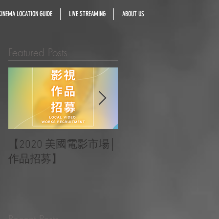
INEMA LOCATION GUIDE
LIVE STREAMING
ABOUT US
Featured Posts
【2020 美國電影市場│
|‧ Post Production
作品招募】
Project ‧ | ‧『Macao
Heartbeats 澳門心感
受』 ‧|