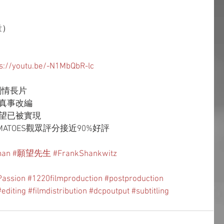
量）
）
ps://youtu.be/-N1MbQbR-lc
劇情長片
真事改編
望已被實現
OMATOES觀眾評分接近90%好評
man
#願望先生
#FrankShankwitz
assion
#1220filmproduction
#postproduction
#editing
#filmdistribution
#dcpoutput
#subtitling