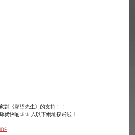
大家對《願望先生》的支持！！
就快啲click 入以下網址撲飛啦！
lDP