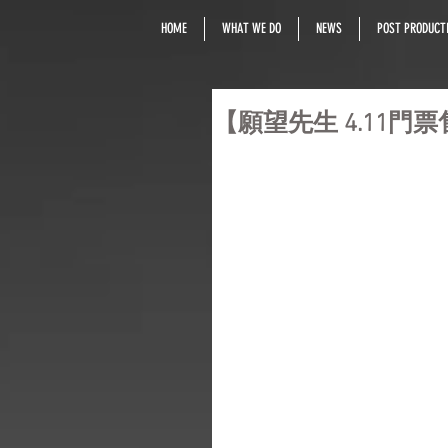
HOME
WHAT WE DO
NEWS
POST PRODUCTI
【願望先生 4.11門