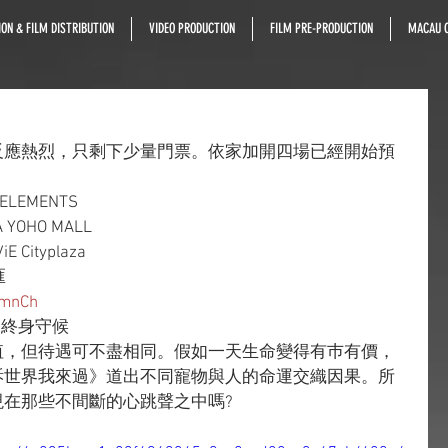
ON & FILM DISTRIBUTION
VIDEO PRODUCTION
FILM PRE-PRODUCTION
MACAU C
反應熱烈，只剩下少量門票。依家加開四場已經開始預
 ELEMENTS
 YOHO MALL
E Cityplaza
匯
ywmnCh
 終身守候
值，但待遇可不盡相同。假如一天生命變得有巿有價，
訴世界我來過》道出不同寵物與人的命運交織因果。所
在那些不間斷的心跳聲之中嗎?