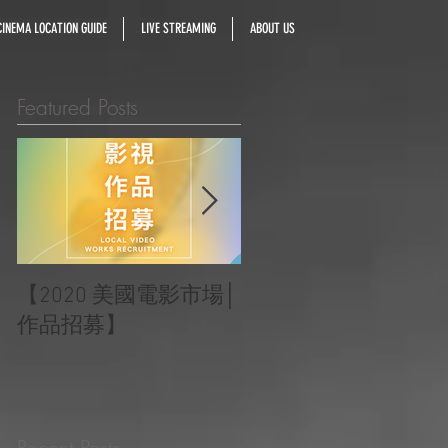
INEMA LOCATION GUIDE
LIVE STREAMING
ABOUT US
Featured Posts
【2020 美國電影市場│
|‧ Post Production
作品招募】
Project ‧ | ‧『Macao
Heartbeats 澳門心感
受』 ‧|