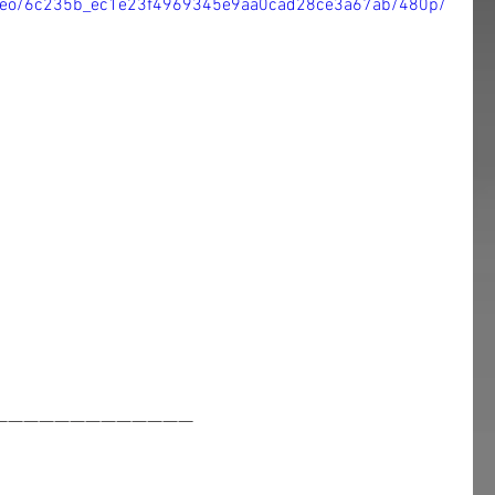
/video/6c235b_ec1e23f4969345e9aa0cad28ce3a67ab/480p/
—————————————