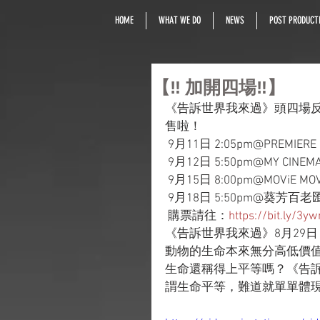
HOME
WHAT WE DO
NEWS
POST PRODUCTI
【‼️ 加開四場‼️】
《告訴世界我來過》頭四場
售啦！
 9月11日 2:05pm@PREMIERE
 9月12日 5:50pm@MY CINEMA
 9月15日 8:00pm@MOViE MOVi
 9月18日 5:50pm@葵芳百老
 購票請往：
https://bit.ly/3
《告訴世界我來過》8月29日
動物的生命本來無分高低價
生命還稱得上平等嗎？《告
謂生命平等，難道就單單體現