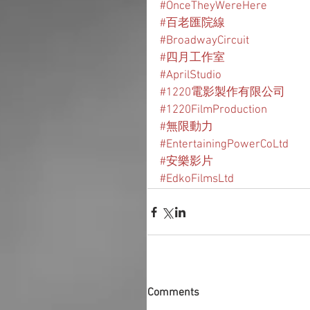
#OnceTheyWereHere
#百老匯院線
#BroadwayCircuit
#四月工作室
#AprilStudio
#1220電影製作有限公司
#1220FilmProduction
#無限動力
#EntertainingPowerCoLtd
#安樂影片
#EdkoFilmsLtd
Comments