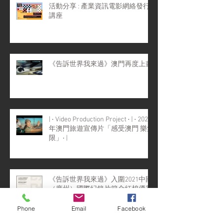
活動分享 : 產業資訊電影網絡發行
講座
《告訴世界我來過》澳門再度上畫
| ‧ Video Production Project ‧ | ‧ 2022
年澳門旅遊宣傳片「感受澳門 樂無
限」‧ |
《告訴世界我來過》入圍2021中國
（廣州）國際紀錄片節金紅棉優秀
紀錄片評選複評環節！
Phone
Email
Facebook