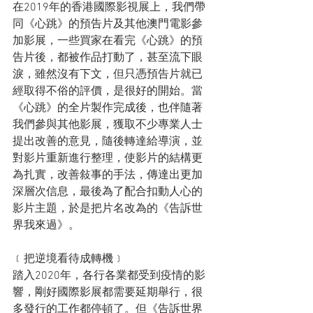
在2019年的香港國際影視展上，我們帶
同《心跳》的預告片及其他澳門電影參
加影展，一些買家在看完《心跳》的預
告片後，都被作品打動了，甚至流下眼
淚，雖然沒有下文，但只憑預告片就已
經取得不俗的評價，是很好的開始。當
《心跳》的全片製作完成後，也伴隨著
我們參與其他影展，獲取不少專業人士
提出改善的意見，隨後轉達給導演，並
對影片重新進行整理，使影片的結構更
為扎實，改善敍事的手法，傳達出更加
深層次信息，最後為了配合扣動人心的
影片主題，於是把片名改為的《告訴世
界我來過》。
﹝把逆境看待成轉機﹞
踏入2020年，各行各業都受到疫情的影
響，剛好國際影展都需要延期舉行，很
多發行的工作都停頓了。但《告訴世界