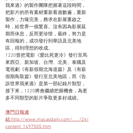
我來過》的製作團隊把握著這段時間，
把影片的所有素材重新看過數遍，重新
製作，力臻完美，務求在影展重啟之
時，給世界一個驚喜。沒有因為影展延
期而休息，反而更珍惜，最終，努力是
有回報的，成功發行到華語及北美地
區，得到理想的收成。
1220曾把電影《愛比死更冷》發行至馬
來西亞、新加坡、台灣、北美、泰國及
電視劇《有薪假期北海道篇》及《有薪
假期鳥取篇》發行至北美地區，而《告
訴世界我來過》是第一部紀錄片類型，
接下來，1220將會繼續把握機會，為更
多不同類型的影片爭取更多好成績。
澳門日報連
結:http://www.macaodaily.com/....../24/
content_1497505.htm