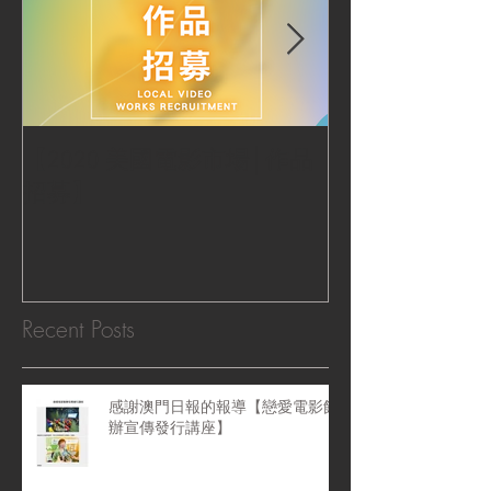
【2020 美國電影市場│作品
|‧ Post Productio
招募】
『Macao Hear
感受』 ‧|
Recent Posts
感謝澳門日報的報導【戀愛電影館
辦宣傳發行講座】