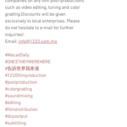
companies on any film post-productions 
such as video editing, tuning and color 
grading.Discounts will be given 
exclusively to local enterprises. Please 
do not hesitate to e-mail for further 
inquiries!
Email: 
info@1220.com.mo
#MacaoDaily
#ONCETHEYWEREHERE
#告訴世界我來過
#1220filmproduction
#postproduction
#colorgrading
#soundmixing
#editing
#filmdistribution
#dcpoutput
#subtitling