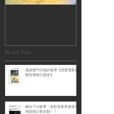
【2020 美國電影市場│作品
|‧ Post Productio
招募】
『Macao Hear
感受』 ‧|
Recent Posts
感謝澳門日報的報導【戀愛電影館
辦宣傳發行講座】
轉自TDM報導：有影視業界冀當局
增資助計劃名額！！