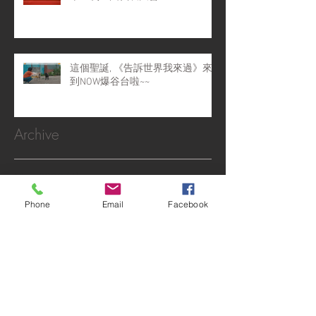
這個聖誕, 《告訴世界我來過》來
到NOW爆谷台啦~~
Archive
May 2022
(4)
4 posts
April 2022
(1)
1 post
Phone
Email
Facebook
February 2022
(2)
2 posts
January 2022
(1)
1 post
December 2021
(4)
4 posts
November 2021
(6)
6 posts
October 2021
(1)
1 post
September 2021
(10)
10 posts