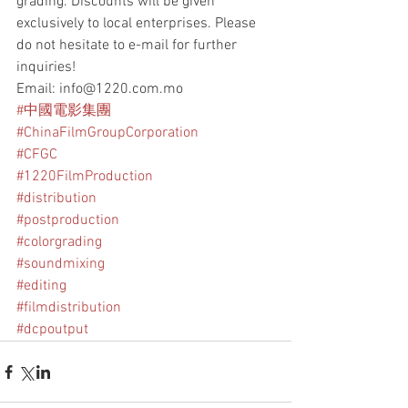
grading. Discounts will be given 
exclusively to local enterprises. Please 
do not hesitate to e-mail for further 
inquiries!
Email: info@1220.com.mo
#中國電影集團
#ChinaFilmGroupCorporation
#CFGC
#1220FilmProduction
#distribution
#postproduction
#colorgrading
#soundmixing
#editing
#filmdistribution
#dcpoutput