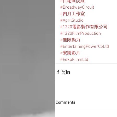
#百老匯院線
#BroadwayCircuit
#四月工作室
#AprilStudio
#1220電影製作有限公司
#1220FilmProduction
#無限動力
#EntertainingPowerCoLtd
#安樂影片
#EdkoFilmsLtd
Comments