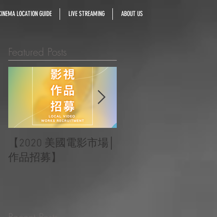
INEMA LOCATION GUIDE
LIVE STREAMING
ABOUT US
Featured Posts
【2020 美國電影市場│
|‧ Post Production
作品招募】
Project ‧ | ‧『Macao
Heartbeats 澳門心感
受』 ‧|