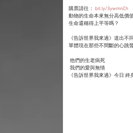
購票請往： 
bit.ly/3ywmnCh
動物的生命本來無分高低價
生命還稱得上平等嗎？
《告訴世界我來過》道出不
單體現在那些不間斷的心跳聲
 他們的生老病死
 我們的愛與無情
《告訴世界我來過》今日 終