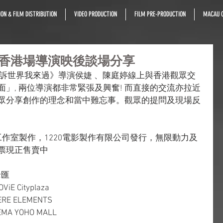
ON & FILM DISTRIBUTION
VIDEO PRODUCTION
FILM PRE-PRODUCTION
MACAU C
 香港場導演映後談場分享
 《告訴世界我來過》導演侯婕 、陳庭婷線上與香港觀眾交
面」, 兩位導演都非常緊張及興奮! 而直接的交流亦拉近
觀眾分享創作的理念和當中難忘事。觀眾的提問及現場反
作室製作，1220電影製作有限公司發行，無限動力及
門票現正售賣中
老匯
iE Cityplaza
ERE ELEMENTS
EMA YOHO MALL