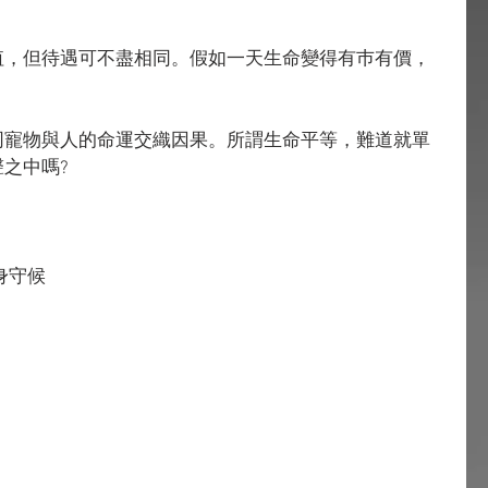
值，但待遇可不盡相同。假如一天生命變得有巿有價，
同寵物與人的命運交織因果。所謂生命平等，難道就單
之中嗎?
身守候