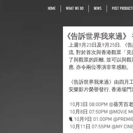
HOME
WHAT WE DO
NEWS
POST PRODUCTI
《告訴世界我來過》
上週9月23日及9月25日,
流, 對於首次與香港觀眾「見
了與觀眾的距離, 並可以與
應, 亦令兩位導演非常感動。
《告訴世界我來過》由四月工
安樂影片榮譽發行, 香港場
 10月3日 08:00PM @葵芳百
 10月8日 07:50PM @MOViE MOV
🐈‍ 10月9日 01:00PM @PREMI
 10月11日 07:55PM @MY CIN