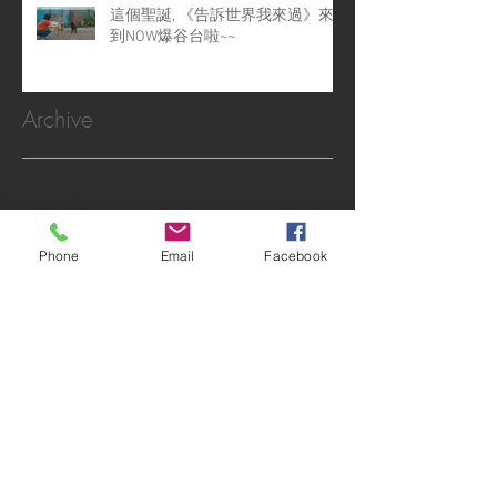
這個聖誕, 《告訴世界我來過》來
到NOW爆谷台啦~~
Archive
May 2022
(4)
4 posts
April 2022
(1)
1 post
February 2022
(2)
2 posts
Phone
Email
Facebook
January 2022
(1)
1 post
December 2021
(4)
4 posts
November 2021
(6)
6 posts
October 2021
(1)
1 post
September 2021
(10)
10 posts
August 2021
(6)
6 posts
July 2021
(3)
3 posts
June 2021
(5)
5 posts
May 2021
(4)
4 posts