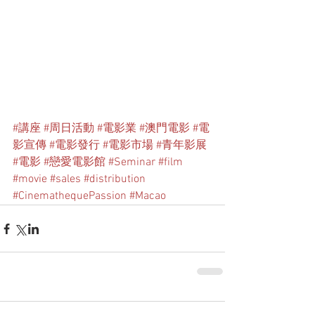
#講座
#周日活動
#電影業
#澳門電影
#電
影宣傳
#電影發行
#電影市場
#青年影展
#電影
#戀愛電影館
#Seminar
#film
#movie
#sales
#distribution
#CinemathequePassion
#Macao