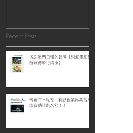
感受』 ‧|
Recent Posts
感謝澳門日報的報導【戀愛電影館
辦宣傳發行講座】
轉自TDM報導：有影視業界冀當局
增資助計劃名額！！