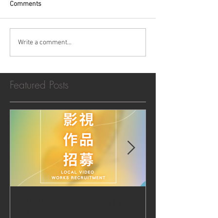
Comments
Write a comment...
Featured Posts
【2020 美國電影市場│作品
|‧ Post Productio
招募】
『Macao Hear