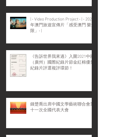
| ‧ Video Production Project ‧ | ‧ 2022
年澳門旅遊宣傳片「感受澳門 樂無
限」‧ |
《告訴世界我來過》入圍2021中國
（廣州）國際紀錄片節金紅棉優秀
紀錄片評選複評環節！
鍾楚喬出席中國文學藝術聯合會第
十一次全國代表大會