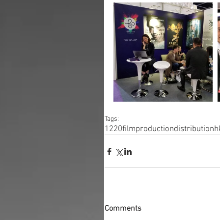
Tags:
1220filmproduction
distribution
h
Comments