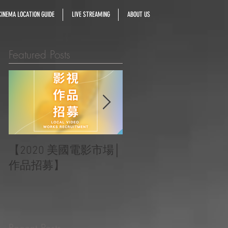
INEMA LOCATION GUIDE
LIVE STREAMING
ABOUT US
Featured Posts
【2020 美國電影市場│
|‧ Post Production
作品招募】
Project ‧ | ‧『Macao
Heartbeats 澳門心感
受』 ‧|