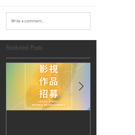
Write a comment...
Featured Posts
【2020 美國電影市場│作品
|‧ Post Productio
招募】
『Macao Hear