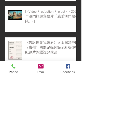
| ‧ Video Production Project ‧ | ‧ 2022
年澳門旅遊宣傳片「感受澳門 樂無
限」‧ |
《告訴世界我來過》入圍2021中國
（廣州）國際紀錄片節金紅棉優秀
紀錄片評選複評環節！
Phone
Email
Facebook
鍾楚喬出席中國文學藝術聯合會第
十一次全國代表大會
這個聖誕, 《告訴世界我來過》來