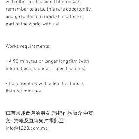
with other professional filmmakers, 
remember to seize this rare opportunity, 
and go to the film market in different 
part of the world with us!
Works requirements:
- A 90 minutes or longer long film (with 
international standard specifications)
- Documentary with a length of more 
than 60 minutes
🎞有興趣參與的朋友, 請把作品簡介(中英
文), 海報及宣傳短片電郵至：
info@1220.com.mo