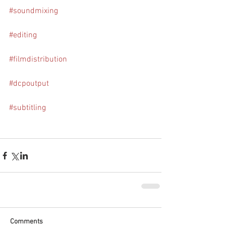
#soundmixing
#editing
#filmdistribution
#dcpoutput
#subtitling
Comments