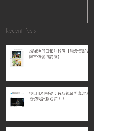
感受』 ‧|
Recent Posts
感謝澳門日報的報導【戀愛電影館
辦宣傳發行講座】
轉自TDM報導：有影視業界冀當局
增資助計劃名額！！