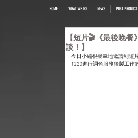
HOME
WHAT WE DO
NEWS
POST PRODUCTI
【短片🎬《最後晚餐
談！】
今日小編很榮幸地邀請到短
1220進行調色服務後製工