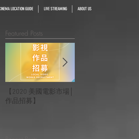
INEMA LOCATION GUIDE
LIVE STREAMING
ABOUT US
Featured Posts
【2020 美國電影市場│
|‧ Post Production
作品招募】
Project ‧ | ‧『Macao
Heartbeats 澳門心感
受』 ‧|