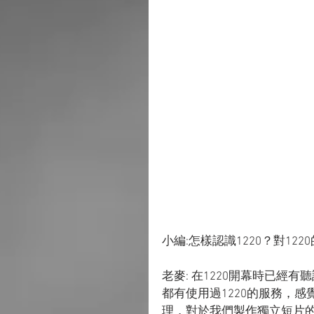
小編:怎樣認識1220？對122
老麥: 在1220開幕時已
都有使用過1220的服務，感
理，對於我們製作獨立短片