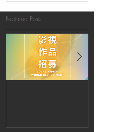
Featured Posts
【2020 美國電影市場│作品
|‧ Post Productio
招募】
『Macao Hear
感受』 ‧|