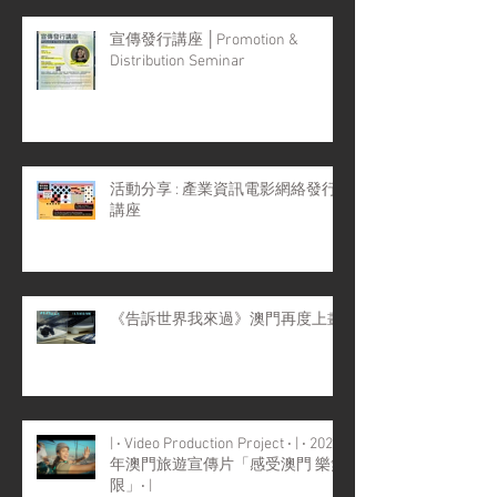
宣傳發行講座 │Promotion &
Distribution Seminar
活動分享 : 產業資訊電影網絡發行
講座
《告訴世界我來過》澳門再度上畫
| ‧ Video Production Project ‧ | ‧ 2022
年澳門旅遊宣傳片「感受澳門 樂無
限」‧ |