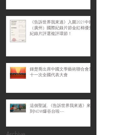
《告訴世界我來過》入圍2021中國
（廣州）國際紀錄片節金紅棉優秀
紀錄片評選複評環節！
鍾楚喬出席中國文學藝術聯合會第
十一次全國代表大會
這個聖誕, 《告訴世界我來過》來
到NOW爆谷台啦~~
Archive