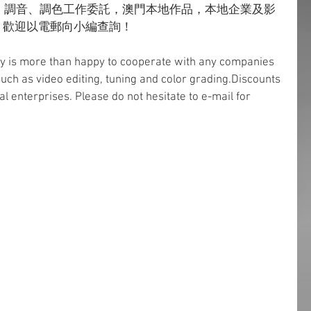
輯、調音、調色工作委託，澳門本地作品，本地企業及影
，歡迎以電郵向小編查詢！
 is more than happy to cooperate with any companies 
uch as video editing, tuning and color grading.Discounts 
cal enterprises. Please do not hesitate to e-mail for 