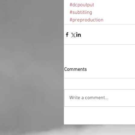
#dcpoutput
#subtitling
#preproduction
Comments
Write a comment...