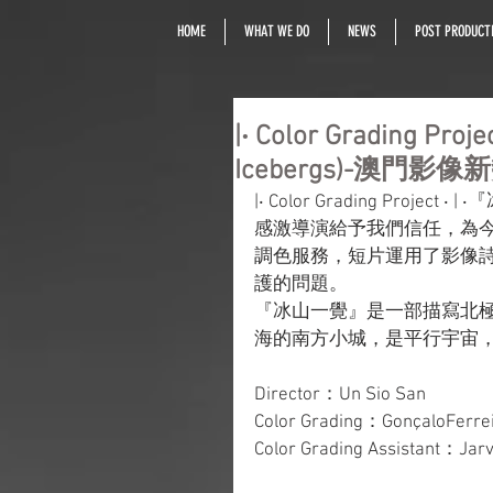
HOME
WHAT WE DO
NEWS
POST PRODUCTI
|‧ Color Grading Pr
Icebergs)-澳門影像新
|‧ Color Grading Project
感激導演給予我們信任，為
調色服務，短片運用了影像
護的問題。
『冰山一覺』是一部描寫北
海的南方小城，是平行宇宙
Director：Un Sio San
Color Grading：GonçaloFerre
Color Grading Assistant：Jarv