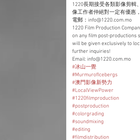
1220長期接受各類影像剪
像工作者仲絕對一定有優惠
電郵：info@1220.com.mo
1220 Film Production Company
on any film post-productions s
will be given exclusively to lo
further inquiries!
Email: info@1220.com.mo
#冰山一覺
#MurmurofIcebergs
#澳門影像新勢力
#LocalViewPower
#1220filmproduction
#postproduction
#colorgrading
#soundmixing
#editing
#filmdistribution