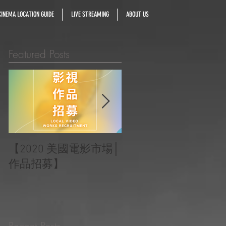
INEMA LOCATION GUIDE
LIVE STREAMING
ABOUT US
Featured Posts
【2020 美國電影市場│
|‧ Post Production
作品招募】
Project ‧ | ‧『Macao
Heartbeats 澳門心感
受』 ‧|