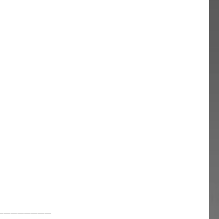
————————