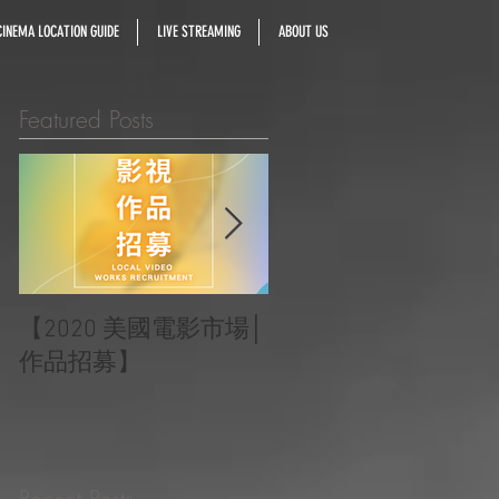
INEMA LOCATION GUIDE
LIVE STREAMING
ABOUT US
Featured Posts
【2020 美國電影市場│
|‧ Post Production
作品招募】
Project ‧ | ‧『Macao
Heartbeats 澳門心感
受』 ‧|