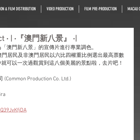
ON & FILM DISTRIBUTION
VIDEO PRODUCTION
FILM PRE-PRODUCTION
MACAU C
oject ‧ | ‧『澳門新八景』 ‧|
為「澳門新八景」的宣傳片進行專業調色。
由澳門居民及非澳門居民以六比四權重比例選出最高票數
中就可以一次過觀賞到這八個美麗的景點啦，去片吧！
ommon Production Co. Ltd.)
ira
Q39JvKfjDA