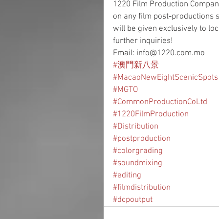
1220 Film Production Company
on any film post-productions s
will be given exclusively to lo
further inquiries!
Email: info@1220.com.mo
#澳門新八景
#MacaoNewEightScenicSpots
#MGTO
#CommonProductionCoLtd
#1220FilmProduction
#Distribution
#postproduction
#colorgrading
#soundmixing
#editing
#filmdistribution
#dcpoutput