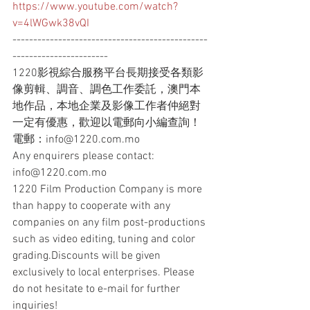
https://www.youtube.com/watch?
v=4lWGwk38vQI
-----------------------------------------------
-----------------------
1220影視綜合服務平台長期接受各類影
像剪輯、調音、調色工作委託，澳門本
地作品，本地企業及影像工作者仲絕對
一定有優惠，歡迎以電郵向小編查詢！
電郵：info@1220.com.mo
Any enquirers please contact: 
info@1220.com.mo
1220 Film Production Company is more 
than happy to cooperate with any 
companies on any film post-productions 
such as video editing, tuning and color 
grading.Discounts will be given 
exclusively to local enterprises. Please 
do not hesitate to e-mail for further 
inquiries!