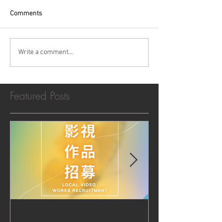
Comments
Write a comment...
Featured Posts
【2020 美國電影市場│作品
|‧ Post Productio