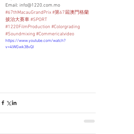
Email: info@1220.com.mo
#67thMacauGrandPrix
#第67屆澳門格蘭
披治大賽車
#SPORT
#1220FilmProduction
#Colorgrading
#Soundmixing
#Commericalvideo
https://www.youtube.com/watch?
v=4lWGwk38vQI