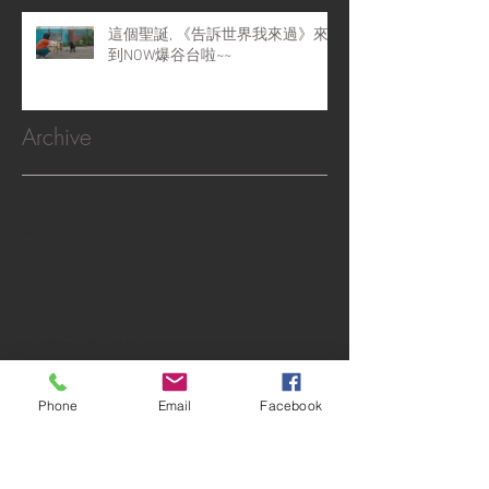
這個聖誕, 《告訴世界我來過》來
到NOW爆谷台啦~~
Archive
May 2022
(4)
4 posts
April 2022
(1)
1 post
February 2022
(2)
2 posts
January 2022
(1)
1 post
December 2021
(4)
4 posts
November 2021
(6)
6 posts
October 2021
(1)
1 post
September 2021
(10)
10 posts
Phone
Email
Facebook
August 2021
(6)
6 posts
July 2021
(3)
3 posts
June 2021
(5)
5 posts