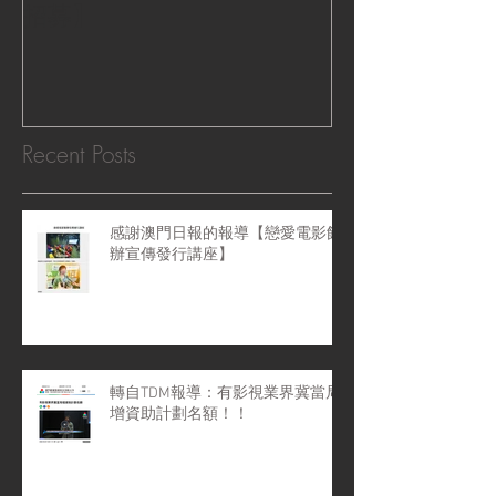
招募】
『Macao Hear
感受』 ‧|
Recent Posts
感謝澳門日報的報導【戀愛電影館
辦宣傳發行講座】
轉自TDM報導：有影視業界冀當局
增資助計劃名額！！