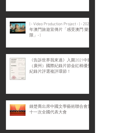
| ‧ Video Production Project ‧ | ‧ 2022
年澳門旅遊宣傳片「感受澳門 樂無
限」‧ |
《告訴世界我來過》入圍2021中國
（廣州）國際紀錄片節金紅棉優秀
紀錄片評選複評環節！
鍾楚喬出席中國文學藝術聯合會第
十一次全國代表大會