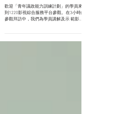
【交流與分享│青年議政能力
訓練計劃】
歡迎「青年議政能力訓練計劃」的學員來
到1220影視綜合服務平台參觀。在3小時的
參觀拜訪中，我們為學員講解及示 範影片
剪接、混音及調色等的後製工序，並分享
電影發行的經驗。經過深度的交流，期望
能帶給青年對澳門電影業有更多認識及體
會，延續創意文化產業的發展。...