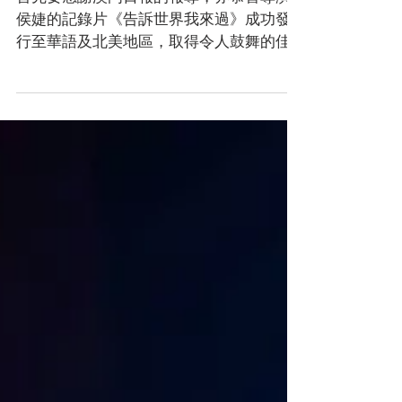
北美 發行心得分享畀你】
首先要感謝澳門日報的報導，亦恭喜導演
侯婕的記錄片《告訴世界我來過》成功發
行至華語及北美地區，取得令人鼓舞的佳
績，大家的努力最終換來理想的成果，就
讓小編簡單分享一下發行過程吧！ 在2019
年，1220影視綜合服務平台與《告訴世界
我來過》的負責人簽訂了發行相關的合
約，作品的前身...