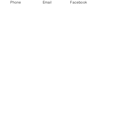
Phone
Email
Facebook
Distribution Seminar
活動分享 : 產業資訊電影網絡發行
講座
《告訴世界我來過》澳門再度上畫
| ‧ Video Production Project ‧ | ‧ 2022
年澳門旅遊宣傳片「感受澳門 樂無
限」‧ |