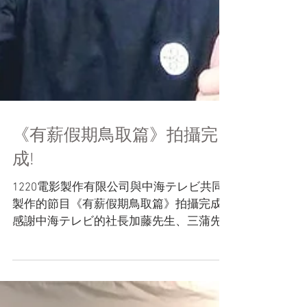
《有薪假期鳥取篇》拍攝完
成!
1220電影製作有限公司與中海テレビ共同
製作的節目《有薪假期鳥取篇》拍攝完成!
感謝中海テレビ的社長加藤先生、三蒲先
生信任我們這團隊，感謝黑田先生的全力
協助，以及中海テレビ上上下下的幫助及