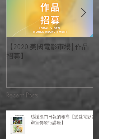
Featured Posts
【2020 美國電影市場│作品
|‧ Post Productio
招募】
『Macao Hear
感受』 ‧|
Recent Posts