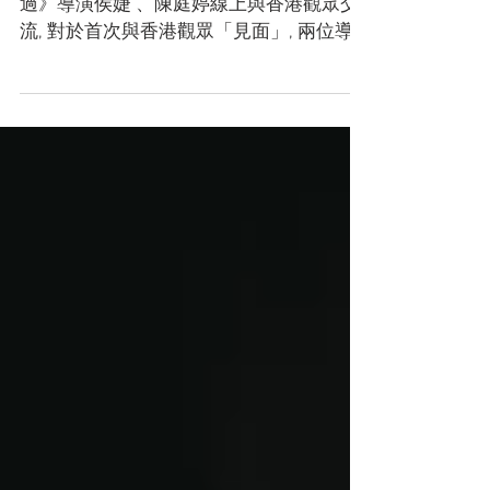
上週9月23日及9月25日, 《告訴世界我來
過》導演侯婕 、陳庭婷線上與香港觀眾交
流, 對於首次與香港觀眾「見面」, 兩位導
演都非常緊張及興奮! 而直接的交流亦拉近
了與觀眾的距離, 並可以與觀眾分享創作的
理念和當中難忘事。觀眾的提問及現場反
應, 亦令兩位導演非常感動。...