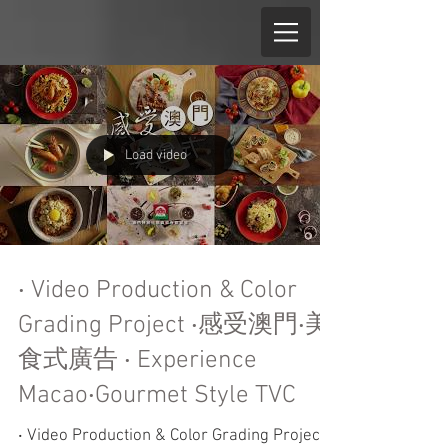
Load video
‧ Video Production & Color
Grading Project ‧感受澳門‧美
食式廣告 ‧ Experience
Macao‧Gourmet Style TVC
‧ Video Production & Color Grading Project ‧