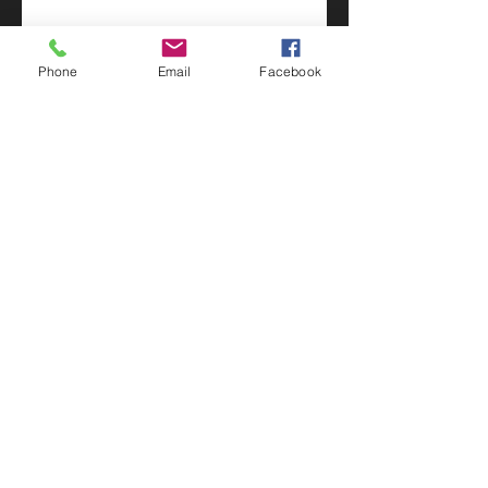
辦宣傳發行講座】
Phone
Email
Facebook
轉自TDM報導：有影視業界冀當局
增資助計劃名額！！
“On The Road”澳門青年電影展延伸
活動 — 宣傳發行講座 Promotion &
Distribution Seminar
宣傳發行講座 │Promotion &
Distribution Seminar