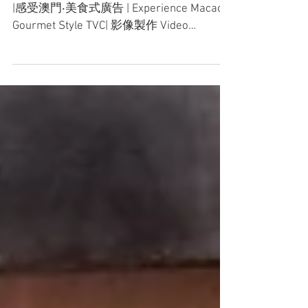
|感受澳門‧美食式廣告 | Experience Macao‧
Gourmet Style TVC| 影像製作 Video
Production：1220 Film Production...