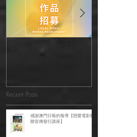
【2020 美國電影市場│作品
|‧ Post Productio
招募】
『Macao Hear
感受』 ‧|
Recent Posts
感謝澳門日報的報導【戀愛電影館