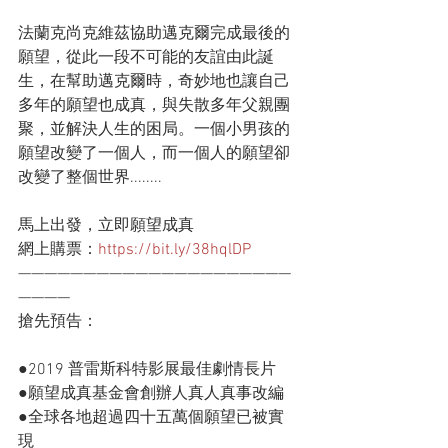
法蘭克尚克維茲協助邁克爾完成最後的
願望，從此一段不可能的友誼由此誕
生，在幫助邁克爾時，奇妙地也讓自己
多年的願望也成真，與失散多年父親團
聚，並解決人生的困局。一個小男孩的
願望改變了一個人，而一個人的願望卻
改變了整個世界........
馬上出發，立即願望成真
網上購票：
https://bit.ly/38hqlDP
—————————————————————
————
搶先預告：
●2019 普雷斯科特影展最佳劇情長片
●願望成真基金會創辦人真人真事改編
●全球各地超過四十五萬個願望已被實
現 