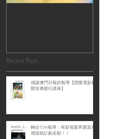
【2020 美國電影市場│作品
|‧ Post Productio
招募】
『Macao Hear
感受』 ‧|
Recent Posts
感謝澳門日報的報導【戀愛電影館
辦宣傳發行講座】
轉自TDM報導：有影視業界冀當局
增資助計劃名額！！