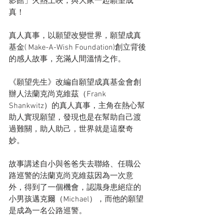
影館」火熱上映，與大家一起願望成
真！
真人真事，以願望改變世界，願望成真
基金( Make-A-Wish Foundation)創立背後
的感人故事，充滿人間溫情之作。
《願望先生》改編自願望成真基金會創
辦人法蘭克尚克維茲（Frank 
Shankwitz）的真人真事，主角在熱心幫
助人實現願望，發現也是在幫助自己渡
過難關，助人助己，世界就是這麼奇
妙。
故事講述自小與爸爸失去聯絡、任職公
路巡警的法蘭克尚克維茲因為一次意
外，得到了一個機會，認識身患絕症的
小男孩邁克爾（Michael），而他的願望
是成為一名公路巡警。