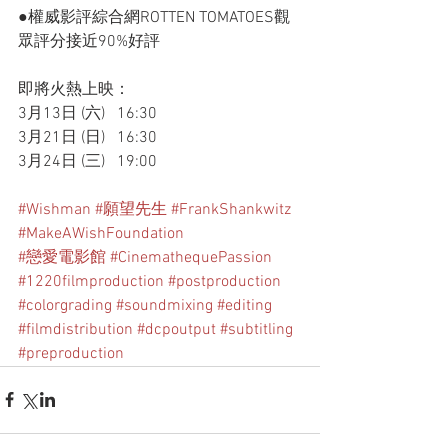
●權威影評綜合網ROTTEN TOMATOES觀
眾評分接近90%好評
即將火熱上映：
3月13日 (六)   16:30
3月21日 (日)   16:30
3月24日 (三)   19:00
#Wishman
#願望先生
#FrankShankwitz
#MakeAWishFoundation
#戀愛電影館
#CinemathequePassion
#1220filmproduction
#postproduction
#colorgrading
#soundmixing
#editing
#filmdistribution
#dcpoutput
#subtitling
#preproduction