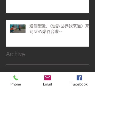
這個聖誕, 《告訴世界我來過》來
到NOW爆谷台啦~~
Archive
May 2022
(4)
4 posts
April 2022
(1)
1 post
Phone
Email
Facebook
February 2022
(2)
2 posts
January 2022
(1)
1 post
December 2021
(4)
4 posts
November 2021
(6)
6 posts
October 2021
(1)
1 post
September 2021
(10)
10 posts
August 2021
(6)
6 posts