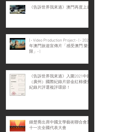
《告訴世界我來過》澳門再度上畫
| ‧ Video Production Project ‧ | ‧ 2022
年澳門旅遊宣傳片「感受澳門 樂無
限」‧ |
《告訴世界我來過》入圍2021中國
（廣州）國際紀錄片節金紅棉優秀
紀錄片評選複評環節！
鍾楚喬出席中國文學藝術聯合會第
十一次全國代表大會