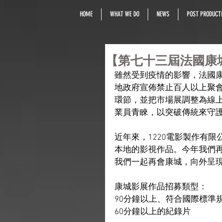
HOME
WHAT WE DO
NEWS
POST PRODUCTI
【第七十三屆法國康
雖然受到疫情的影響，法國康
地政府宣佈禁止百人以上聚
環節，並把市場展調整為線上
業員青睞，以突破傳統來守
近年來，1220電影製作有
本地的影視作品。今年我們
我們一起再會康城，向外呈
康城影展作品招募類型：
90分鐘以上、符合國際標準
60分鐘以上的紀錄片