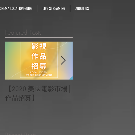
INEMA LOCATION GUIDE
LIVE STREAMING
ABOUT US
Featured Posts
【2020 美國電影市場│
|‧ Post Production
作品招募】
Project ‧ | ‧『Macao
Heartbeats 澳門心感
受』 ‧|