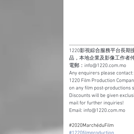
___________________________
1220影視綜合服務平台長
品，本地企業及影像工作者
電郵：info@1220.com.mo
Any enquirers please contac
1220 Film Production Company
on any film post-productions s
Discounts will be given exclusi
mail for further inquiries!
Email: info@1220.com.mo
#2020MarchéduFilm
#
1220filmproduction