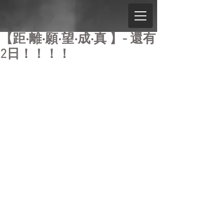
【距‧離‧願‧望‧成‧真 】- 還有
2日！！！！