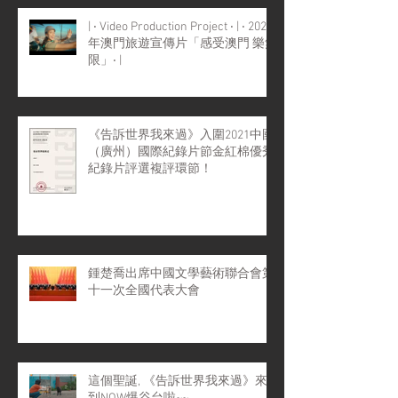
| ‧ Video Production Project ‧ | ‧ 2022
年澳門旅遊宣傳片「感受澳門 樂無
限」‧ |
《告訴世界我來過》入圍2021中國
（廣州）國際紀錄片節金紅棉優秀
紀錄片評選複評環節！
鍾楚喬出席中國文學藝術聯合會第
十一次全國代表大會
這個聖誕, 《告訴世界我來過》來