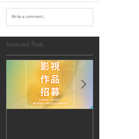
Write a comment...
Featured Posts
【2020 美國電影市場│作品
|‧ Post Productio
招募】
『Macao Hear
感受』 ‧|