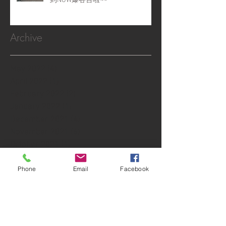
到NOW爆谷台啦~~
Archive
May 2022
(4)
4 posts
April 2022
(1)
1 post
February 2022
(2)
2 posts
January 2022
(1)
1 post
December 2021
(4)
4 posts
November 2021
(6)
6 posts
October 2021
(1)
1 post
September 2021
(10)
10 posts
Phone
Email
Facebook
August 2021
(6)
6 posts
July 2021
(3)
3 posts
June 2021
(5)
5 posts
May 2021
(4)
4 posts
April 2021
(2)
2 posts