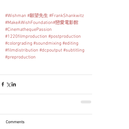
#Wishman
#願望先生
#FrankShankwitz
#MakeAWishFoundation
#戀愛電影館
#CinemathequePassion
#1220filmproduction
#postproduction
#colorgrading
#soundmixing
#editing
#filmdistribution
#dcpoutput
#subtitling
#preproduction
Comments