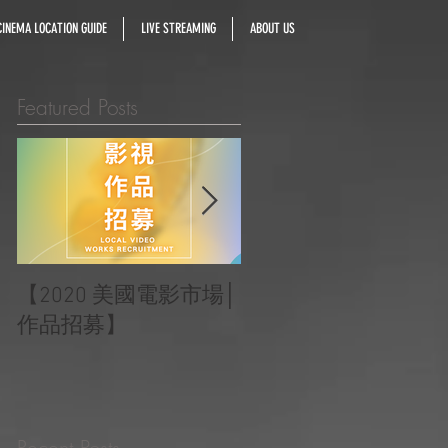
INEMA LOCATION GUIDE
LIVE STREAMING
ABOUT US
Featured Posts
【2020 美國電影市場│
|‧ Post Production
作品招募】
Project ‧ | ‧『Macao
Heartbeats 澳門心感
受』 ‧|