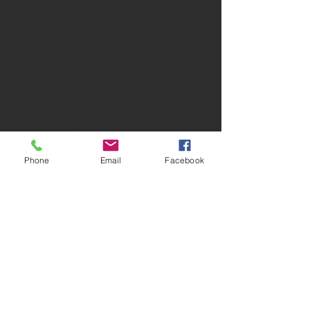
April 2022
(1)
1 post
February 2022
(2)
2 posts
January 2022
(1)
1 post
December 2021
(4)
4 posts
November 2021
(6)
6 posts
October 2021
(1)
1 post
September 2021
(10)
10 posts
August 2021
(6)
6 posts
July 2021
(3)
3 posts
Phone
Email
Facebook
June 2021
(5)
5 posts
May 2021
(4)
4 posts
April 2021
(2)
2 posts
March 2021
(24)
24 posts
February 2021
(2)
2 posts
January 2021
(4)
4 posts
December 2020
(5)
5 posts
November 2020
(4)
4 posts
October 2020
(7)
7 posts