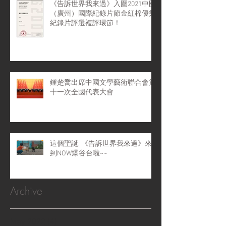
《告訴世界我來過》入圍2021中國
（廣州）國際紀錄片節金紅棉優秀
紀錄片評選複評環節！
鍾楚喬出席中國文學藝術聯合會第
十一次全國代表大會
這個聖誕, 《告訴世界我來過》來
到NOW爆谷台啦~~
Archive
May 2022
(4)
4 posts