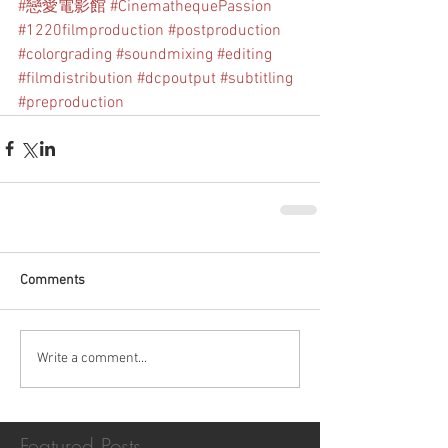
#戀愛電影館
#CinemathequePassion
#1220filmproduction
#postproduction
#colorgrading
#soundmixing
#editing
#filmdistribution
#dcpoutput
#subtitling
#preproduction
Comments
Write a comment...
Featured Posts