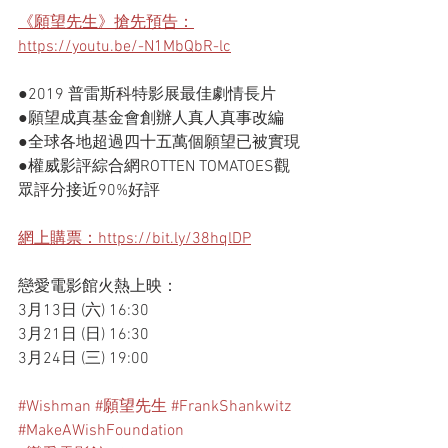
《願望先生》搶先預告：
https://youtu.be/-N1MbQbR-lc
●2019 普雷斯科特影展最佳劇情長片
●願望成真基金會創辦人真人真事改編
●全球各地超過四十五萬個願望已被實現
●權威影評綜合網ROTTEN TOMATOES觀
眾評分接近90%好評
網上購票：https://bit.ly/38hqlDP
戀愛電影館火熱上映：
3月13日 (六) 16:30
3月21日 (日) 16:30
3月24日 (三) 19:00
#Wishman
#願望先生
#FrankShankwitz
#MakeAWishFoundation