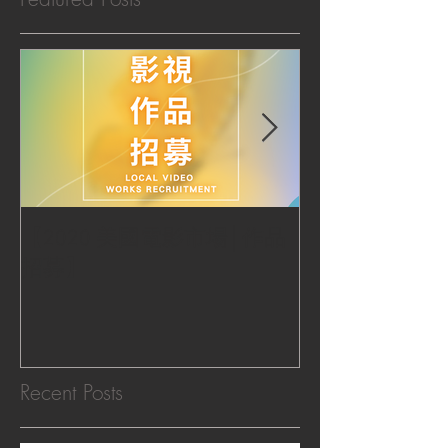
【2020 美國電影市場│作品
|‧ Post Productio
招募】
『Macao Hear
感受』 ‧|
Recent Posts