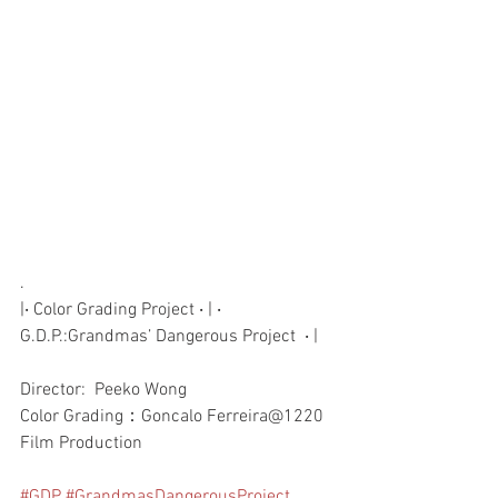
.
|‧ Color Grading Project ‧ | ‧
G.D.P.:Grandmas’ Dangerous Project  ‧ |
Director:  Peeko Wong
Color Grading：Goncalo Ferreira@1220 
Film Production
#GDP
#GrandmasDangerousProject