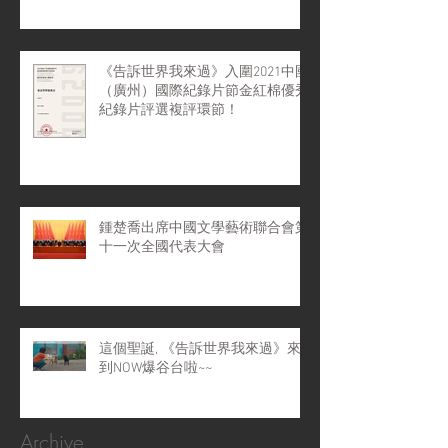
《告訴世界我來過》入圍2021中國
（廣州）國際紀錄片節金紅棉優秀
紀錄片評選複評環節！
鍾楚喬出席中國文學藝術聯合會第
十一次全國代表大會
這個聖誕, 《告訴世界我來過》來
到NOW爆谷台啦~~
Archive