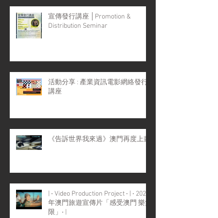
宣傳發行講座 │Promotion &
Distribution Seminar
活動分享 : 產業資訊電影網絡發行
講座
《告訴世界我來過》澳門再度上畫
| ‧ Video Production Project ‧ | ‧ 2022
年澳門旅遊宣傳片「感受澳門 樂無
限」‧ |