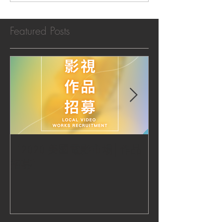
Featured Posts
【2020 美國電影市場│作品
|‧ Post Productio
招募】
『Macao Hear
感受』 ‧|