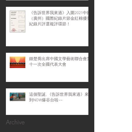
《告訴世界我來過》入圍2021中國
（廣州）國際紀錄片節金紅棉優秀
紀錄片評選複評環節！
鍾楚喬出席中國文學藝術聯合會第
十一次全國代表大會
這個聖誕, 《告訴世界我來過》來
到NOW爆谷台啦~~
Archive