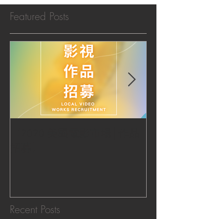
Featured Posts
【2020 美國電影市場│作品
|‧ Post Productio
招募】
『Macao Hear
感受』 ‧|
Recent Posts