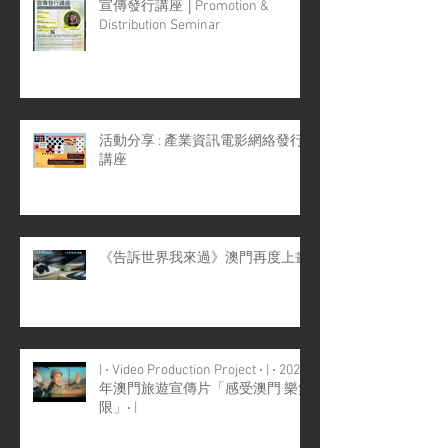
宣傳發行講座 │Promotion &
Distribution Seminar
活動分享 : 產業資訊電影網絡發行
講座
《告訴世界我來過》澳門再度上畫
| ‧ Video Production Project ‧ | ‧ 2022
年澳門旅遊宣傳片「感受澳門 樂無
限」‧ |