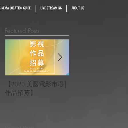
INEMA LOCATION GUIDE
LIVE STREAMING
ABOUT US
Featured Posts
【2020 美國電影市場│
|‧ Post Production
作品招募】
Project ‧ | ‧『Macao
Heartbeats 澳門心感
受』 ‧|