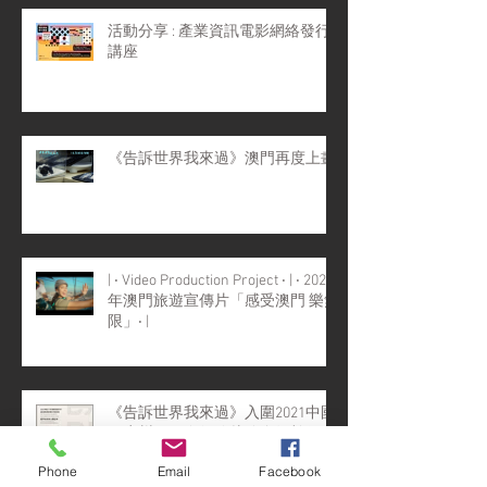
活動分享 : 產業資訊電影網絡發行
講座
《告訴世界我來過》澳門再度上畫
| ‧ Video Production Project ‧ | ‧ 2022
年澳門旅遊宣傳片「感受澳門 樂無
限」‧ |
《告訴世界我來過》入圍2021中國
（廣州）國際紀錄片節金紅棉優秀
紀錄片評選複評環節！
Phone
Email
Facebook