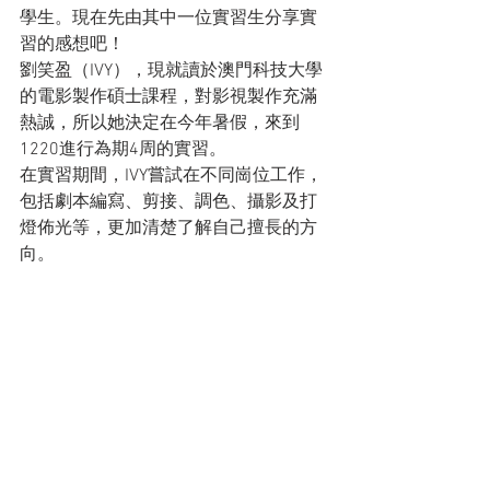
學生。現在先由其中一位實習生分享實
習的感想吧！
劉笑盈（IVY），現就讀於澳門科技大學
的電影製作碩士課程，對影視製作充滿
熱誠，所以她決定在今年暑假，來到
1220進行為期4周的實習。
在實習期間，IVY嘗試在不同崗位工作，
包括劇本編寫、剪接、調色、攝影及打
燈佈光等，更加清楚了解自己擅長的方
向。