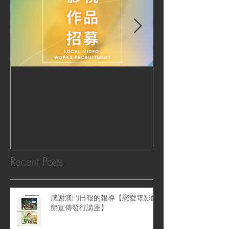
【2020 美國電影市場│作品
|‧ Post Productio
招募】
『Macao Hear
感受』 ‧|
Recent Posts
感謝澳門日報的報導【戀愛電影館
辦宣傳發行講座】