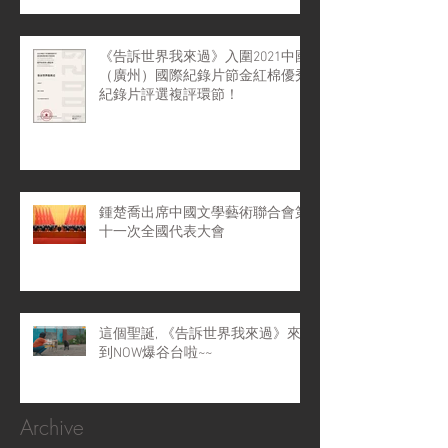
《告訴世界我來過》入圍2021中國
（廣州）國際紀錄片節金紅棉優秀
紀錄片評選複評環節！
鍾楚喬出席中國文學藝術聯合會第
十一次全國代表大會
這個聖誕, 《告訴世界我來過》來
到NOW爆谷台啦~~
Archive