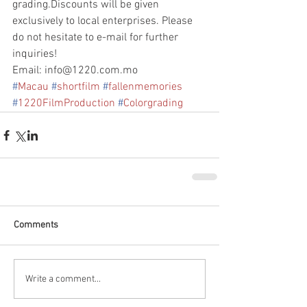
grading.Discounts will be given 
exclusively to local enterprises. Please 
do not hesitate to e-mail for further 
inquiries!
Email: info@1220.com.mo
#
Macau
#
shortfilm
#
fallenmemories
#
1220FilmProduction
#
Colorgrading
Comments
Write a comment...