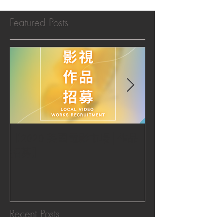
Featured Posts
【2020 美國電影市場│作品
|‧ Post Productio
招募】
『Macao Hear
感受』 ‧|
Recent Posts