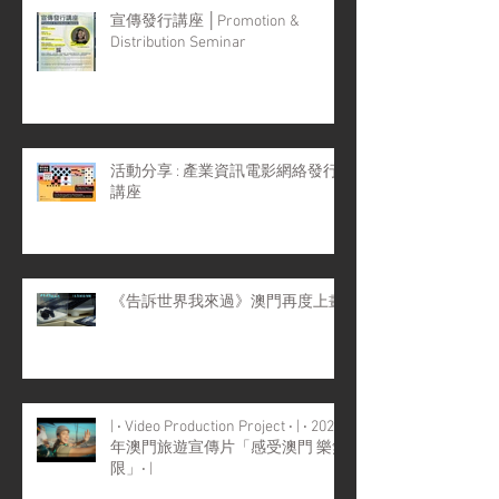
宣傳發行講座 │Promotion &
Distribution Seminar
活動分享 : 產業資訊電影網絡發行
講座
《告訴世界我來過》澳門再度上畫
| ‧ Video Production Project ‧ | ‧ 2022
年澳門旅遊宣傳片「感受澳門 樂無
限」‧ |