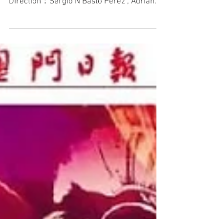
Direction：Sergio N Basto Perez , Adrian
Lee Post production manager: Eugene U
Editor: Adrian Lee...