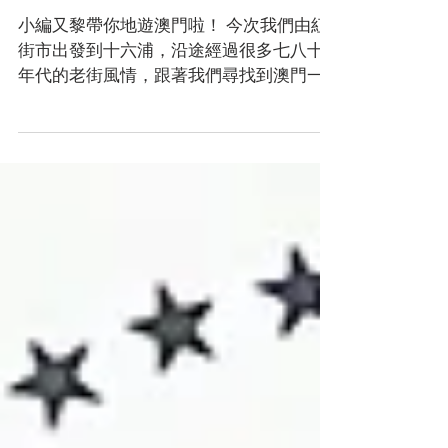
【Walking Macao 4K】Red
Market to Ponte 16 Macau
小編又黎帶你地遊澳門啦！ 今次我們由紅
街市出發到十六浦，沿途經過很多七八十
年代的老街風情，跟著我們尋找到澳門一
些古早原味道，立即出發！ 連結:
https://youtu.be/WmOfc9AlJuQ
____________________________________...