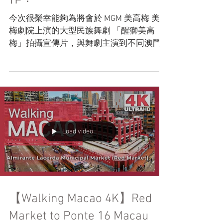
《醒獅美高梅》宣傳片製
作！
今次很榮幸能夠為將會於 MGM 美高梅 美高
梅劇院上演的大型民族舞劇 「醒獅美高
梅」拍攝宣傳片，與舞劇主演到不同澳門
世遺景點拍攝。三名主演依力凡、龐冠宇
及朱瑾慧在遊覽澳門的名勝景點時，被這
裡的獨特氣質所感動，深切希望把嶺南感
動與澳門魅力互相結合，惜日的硝煙歷
史、家族故事及文...
Load video